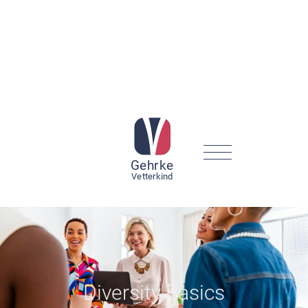
Gehr
k
e
V
etterkind
Diversity Basics