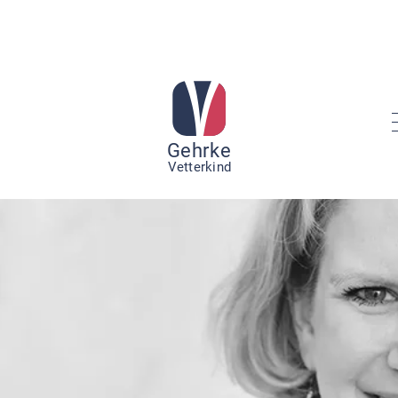
Gehr
k
e
V
etterkind